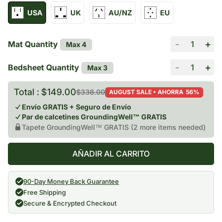
USA
UK
AU/NZ
EU
-
+
Mat Quantity
Max 4
-
+
Bedsheet Quantity
Max 3
Precio
Precio
Total :
$149.00
$338.00
AUGUST SALE • AHORRA
56%
de
regular
Envío GRATIS + Seguro de Envío
venta
Par de calcetines GroundingWell™ GRATIS
Tapete GroundingWell™ GRATIS
(
2
more
items
needed)
AÑADIR AL CARRITO
90-Day Money Back Guarantee
Free Shipping
Secure & Encrypted Checkout