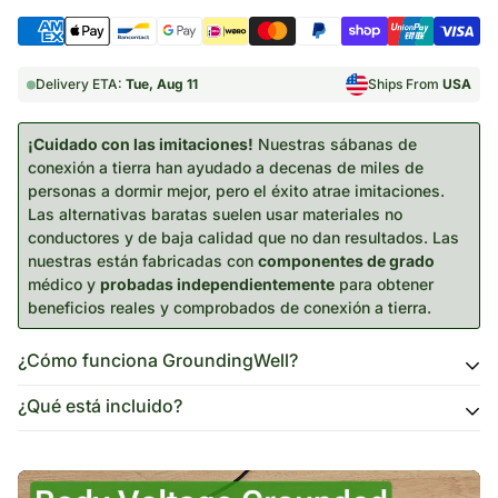
Delivery ETA:
Tue, Aug 11
Ships From
USA
¡Cuidado con las imitaciones!
Nuestras sábanas de
conexión a tierra han ayudado a decenas de miles de
personas a dormir mejor, pero el éxito atrae imitaciones.
Las alternativas baratas suelen usar materiales no
conductores y de baja calidad que no dan resultados. Las
nuestras están fabricadas con
componentes de grado
médico y
probadas independientemente
para obtener
beneficios reales y comprobados de conexión a tierra.
¿Cómo funciona GroundingWell?
¿Qué está incluido?
Nuestros
productos GroundingWell
se conectan al
orificio de tierra de un enchufe eléctrico, el cual está
Tapete Grounding Well™
conectado directamente a tierra en el exterior. Son
Sábana GroundingWell™