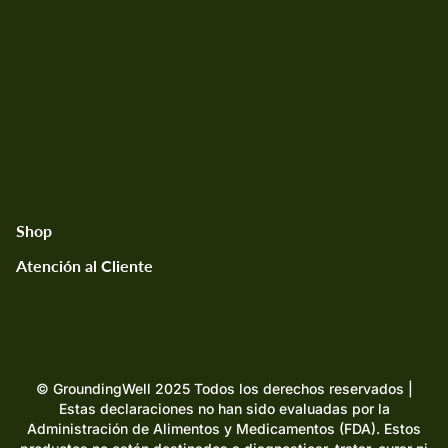
Política de Envíos
Términos y Condiciones
Seguimiento de Pedido
Mapa del sitio
Términos y condiciones
Manage Subscription
Shop
Atención al Cliente
GroundingWell™ Mat
Si tienes alguna pregunta, no dudes en escribirnos.
GroundingWell™ Bedsheet
support@groundingwell.com
GroundingWell™ Fitted Sheet
© GroundingWell 2025 Todos los derechos reservados |
Estas declaraciones no han sido evaluadas por la
Administración de Alimentos y Medicamentos (FDA). Estos