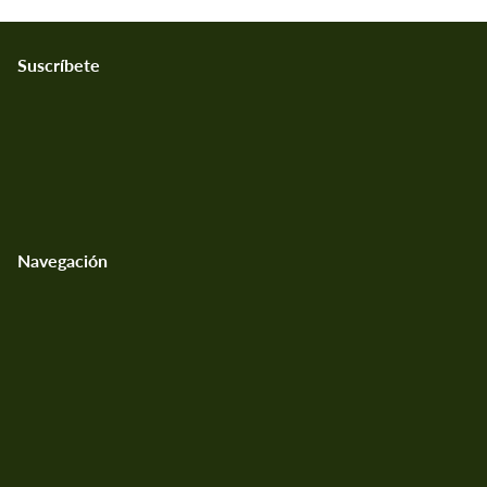
Suscríbete
Navegación
Programa de Afiliados
Contáctanos
Investigación
Consultas Mayoristas y Minoristas
Política de Privacidad
Política de Reembolsos