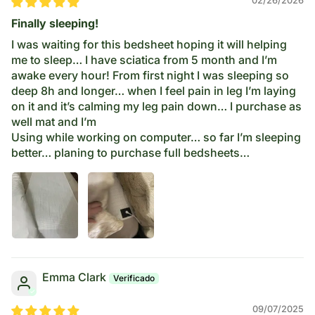
02/26/2026
Finally sleeping!
I was waiting for this bedsheet hoping it will helping
me to sleep… I have sciatica from 5 month and I’m
awake every hour! From first night I was sleeping so
deep 8h and longer… when I feel pain in leg I’m laying
on it and it’s calming my leg pain down… I purchase as
well mat and I’m
Using while working on computer… so far I’m sleeping
better… planing to purchase full bedsheets…
Emma Clark
09/07/2025