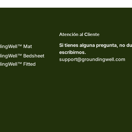
Atención al Cliente
Si tienes alguna pregunta, no d
ingWell™ Mat
escribirnos.
ingWell™ Bedsheet
support@groundingwell.com
ingWell™ Fitted