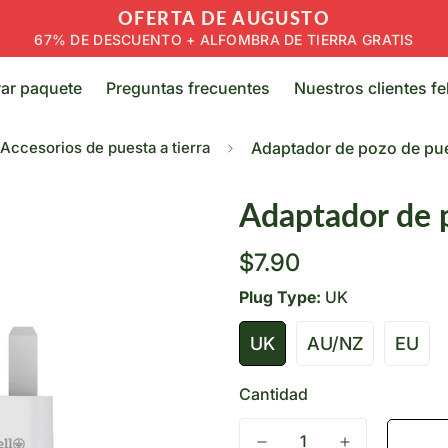
OFERTA DE AUGUSTO
67% DE DESCUENTO + ALFOMBRA DE TIERRA GRATIS
ar paquete
Preguntas frecuentes
Nuestros clientes fe
Accesorios de puesta a tierra
Adaptador de pozo de pues
Adaptador de p
Precio
$7.90
regular
Plug Type:
UK
UK
AU/NZ
EU
Cantidad