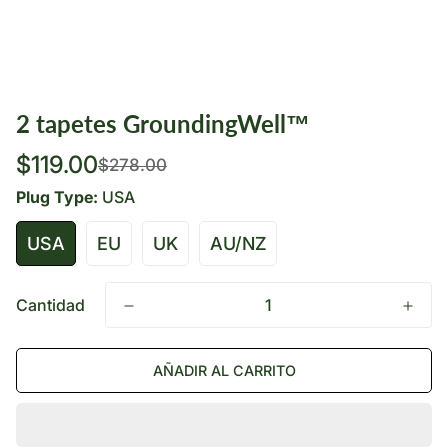
2 tapetes GroundingWell™
Precio
Precio
$119.00
$278.00
de
regular
venta
Plug Type:
USA
USA
EU
UK
AU/NZ
Cantidad
AÑADIR AL CARRITO