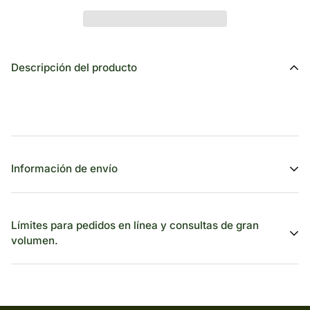
Descripción del producto
Información de envío
Después de hacer tu pedido, se enviará rápidamente a nuestro
equipo de envíos para que lo procese. En cuanto se envíe tu
Límites para pedidos en línea y consultas de gran
pedido, recibirás un número de seguimiento por correo
volumen.
electrónico.
Utilizamos una serie de proveedores de transporte fiables, como
Yunexpress, USPS, DHL, FedEx, Aramex y empresas de
mensajería locales de tu zona.