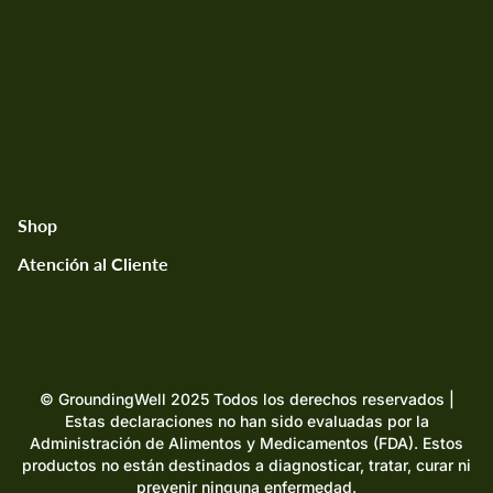
Términos y Condiciones
Seguimiento de Pedido
Mapa del sitio
Términos y condiciones
Manage Subscription
Shop
Atención al Cliente
GroundingWell™ Mat
Si tienes alguna pregunta, no dudes en escribirnos.
GroundingWell™ Bedsheet
support@groundingwell.com
GroundingWell™ Fitted Sheet
© GroundingWell 2025 Todos los derechos reservados |
Estas declaraciones no han sido evaluadas por la
Administración de Alimentos y Medicamentos (FDA). Estos
productos no están destinados a diagnosticar, tratar, curar ni
prevenir ninguna enfermedad.